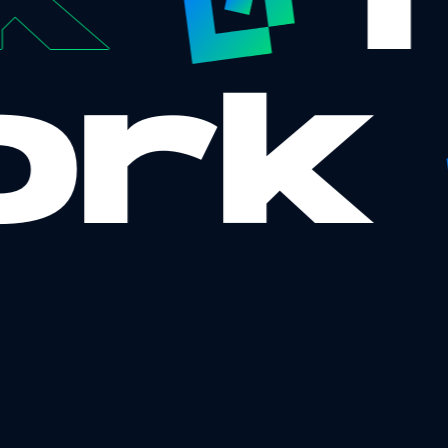
k
ork