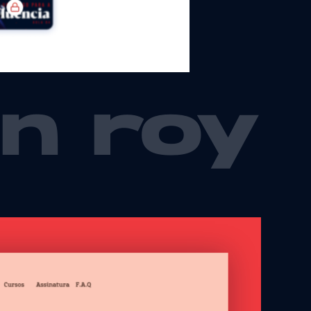
in roy