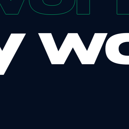
wor
y
w