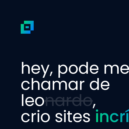
hey, pode m
chamar de
leo
nardo
,
crio sites
incr