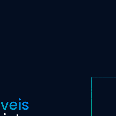
e
íveis