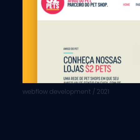
webflow development / 2021