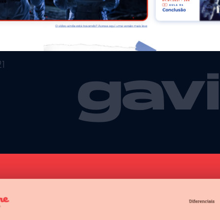
1
gav